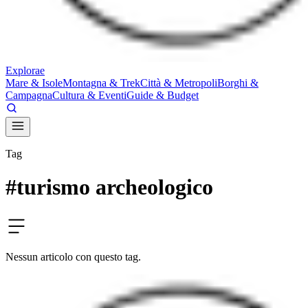
E
xplorae
Mare & Isole
Montagna & Trek
Città & Metropoli
Borghi &
Campagna
Cultura & Eventi
Guide & Budget
Tag
#
turismo archeologico
Nessun articolo con questo tag.