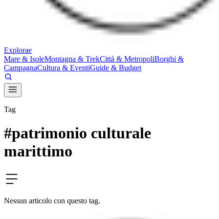
E
xplorae
Mare & Isole
Montagna & Trek
Città & Metropoli
Borghi &
Campagna
Cultura & Eventi
Guide & Budget
Tag
#
patrimonio culturale
marittimo
Nessun articolo con questo tag.