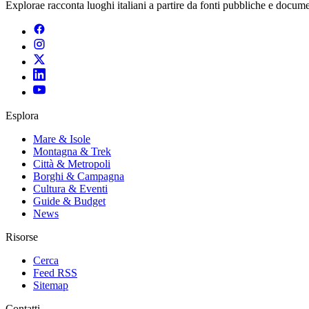
Explorae racconta luoghi italiani a partire da fonti pubbliche e documen
Esplora
Mare & Isole
Montagna & Trek
Città & Metropoli
Borghi & Campagna
Cultura & Eventi
Guide & Budget
News
Risorse
Cerca
Feed RSS
Sitemap
Contatti