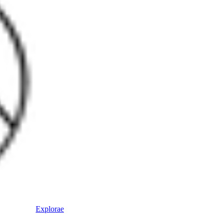
E
xplorae