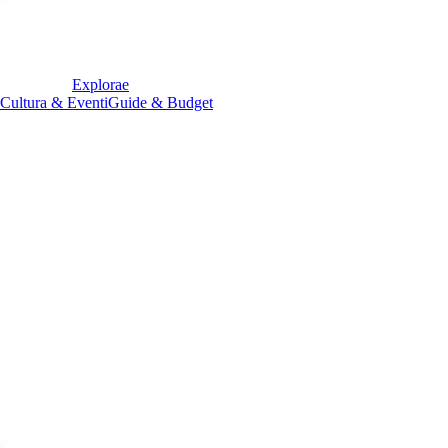
E
xplorae
Cultura & Eventi
Guide & Budget