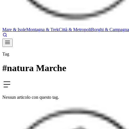
Mare & Isole
Montagna & Trek
Città & Metropoli
Borghi & Campagna
Tag
#
natura Marche
Nessun articolo con questo tag.