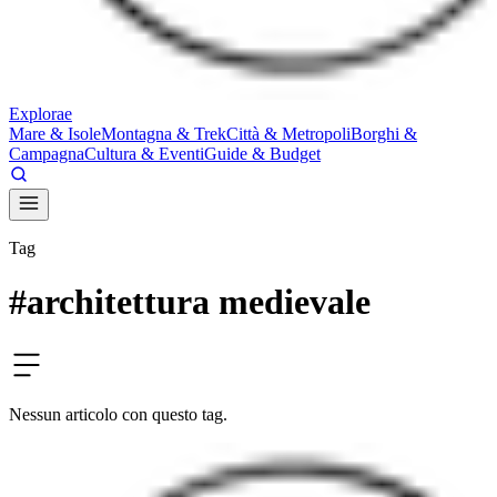
E
xplorae
Mare & Isole
Montagna & Trek
Città & Metropoli
Borghi &
Campagna
Cultura & Eventi
Guide & Budget
Tag
#
architettura medievale
Nessun articolo con questo tag.